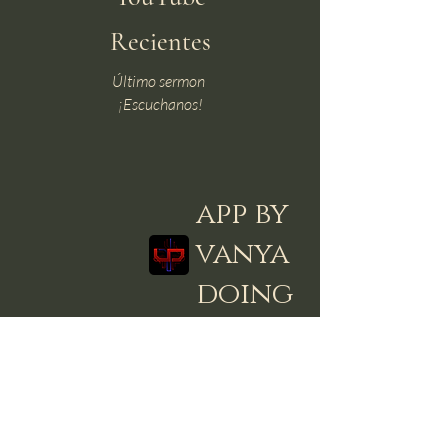
Recientes
Último sermon
¡Escuchanos!
app by
vanya
doing